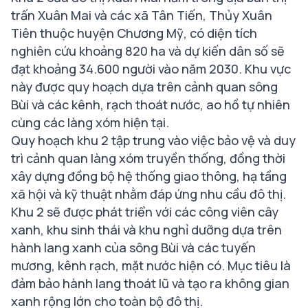
trấn Xuân Mai và các xã Tân Tiến, Thủy Xuân
Tiên thuộc huyện Chương Mỹ, có diện tích
nghiên cứu khoảng 820 ha và dự kiến dân số sẽ
đạt khoảng 34.600 người vào năm 2030. Khu vực
này được quy hoạch dựa trên cảnh quan sông
Bùi và các kênh, rạch thoát nước, ao hồ tự nhiên
cùng các làng xóm hiện tại.
Quy hoạch khu 2 tập trung vào việc bảo vệ và duy
trì cảnh quan làng xóm truyền thống, đồng thời
xây dựng đồng bộ hệ thống giao thông, hạ tầng
xã hội và kỹ thuật nhằm đáp ứng nhu cầu đô thị.
Khu 2 sẽ được phát triển với các công viên cây
xanh, khu sinh thái và khu nghỉ dưỡng dựa trên
hành lang xanh của sông Bùi và các tuyến
mương, kênh rạch, mặt nước hiện có. Mục tiêu là
đảm bảo hành lang thoát lũ và tạo ra không gian
xanh rộng lớn cho toàn bộ đô thị.