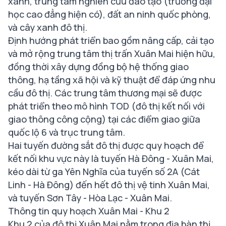
xanh, trung tâm nghiên cứu đào tạo (trường đại
học cao đẳng hiện có), đất an ninh quốc phòng,
và cây xanh đô thị.
Định hướng phát triển bao gồm nâng cấp, cải tạo
và mở rộng trung tâm thị trấn Xuân Mai hiện hữu,
đồng thời xây dựng đồng bộ hệ thống giao
thông, hạ tầng xã hội và kỹ thuật để đáp ứng nhu
cầu đô thị. Các trung tâm thương mại sẽ được
phát triển theo mô hình TOD (đô thị kết nối với
giao thông công cộng) tại các điểm giao giữa
quốc lộ 6 và trục trung tâm.
Hai tuyến đường sắt đô thị được quy hoạch để
kết nối khu vực này là tuyến Hà Đông - Xuân Mai,
kéo dài từ ga Yên Nghĩa của tuyến số 2A (Cát
Linh - Hà Đông) đến hết đô thị vệ tinh Xuân Mai,
và tuyến Sơn Tây - Hòa Lạc - Xuân Mai.
Thông tin quy hoạch Xuân Mai - Khu 2
Khu 2 của đô thị Xuân Mai nằm trong địa bàn thị