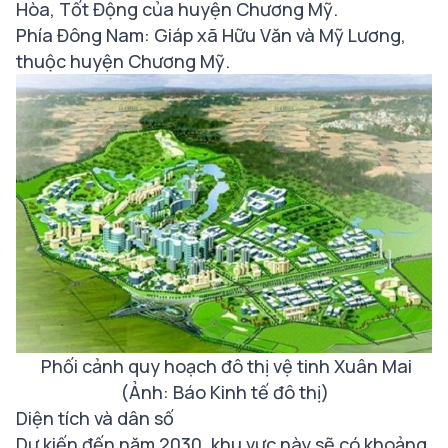
Hòa, Tốt Động của huyện Chương Mỹ.
Phía Đông Nam: Giáp xã Hữu Văn và Mỹ Lương,
thuộc huyện Chương Mỹ.
Phối cảnh quy hoạch đô thị vệ tinh Xuân Mai
(Ảnh: Báo Kinh tế đô thị)
Diện tích và dân số
Dự kiến đến năm 2030, khu vực này sẽ có khoảng