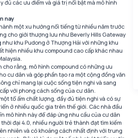
ầy đủ các ưu điểm và giá trị nổi bật mà mô hình
n nay
hành một xu hướng nổi tiếng từ nhiều năm trước
ng cho giới thượng lưu như Beverly Hills Gateway
g như khu Pudong ở Thượng Hải với những khu
uất hiện nhiều khu compound cao cấp khác nhau
Malaysia.
ản cho rằng, mô hình compound có những ưu
cho cư dân và góp phần tạo ra một cộng đồng văn
hông chỉ mang lại cuộc sống tiện nghi và sang
 cấp với phong cách sống của cư dân.
t tổ ấm chất lượng, đầy đủ tiện nghi và có sự
iển ở nhiều quốc gia trên thế giới. Các nhà đầu
iển mô hình này để đáp ứng nhu cầu của cư dân
hời đại 4.0, nhiều người trẻ thành đạt tìm kiếm
iên nhiên và có khoảng cách nhất định với trung