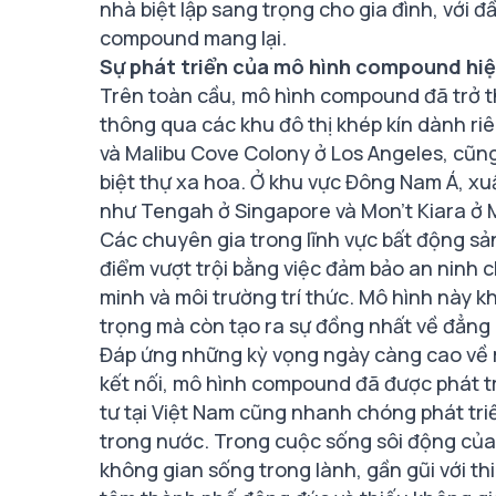
nhà biệt lập sang trọng cho gia đình, với đ
compound mang lại.
Sự phát triển của mô hình compound hiệ
Trên toàn cầu, mô hình compound đã trở t
thông qua các khu đô thị khép kín dành riê
và Malibu Cove Colony ở Los Angeles, cũn
biệt thự xa hoa. Ở khu vực Đông Nam Á, x
như Tengah ở Singapore và Mon’t Kiara ở 
Các chuyên gia trong lĩnh vực bất động s
điểm vượt trội bằng việc đảm bảo an ninh 
minh và môi trường trí thức. Mô hình này k
trọng mà còn tạo ra sự đồng nhất về đẳng
Đáp ứng những kỳ vọng ngày càng cao về mộ
kết nối, mô hình compound đã được phát tr
tư tại Việt Nam cũng nhanh chóng phát tr
trong nước. Trong cuộc sống sôi động của t
không gian sống trong lành, gần gũi với th