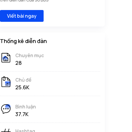
Viết bài ngay
Thống kê diễn đàn
Chuyên mục
28
Chủ đề
25.6K
Bình luận
37.7K
Hashtag