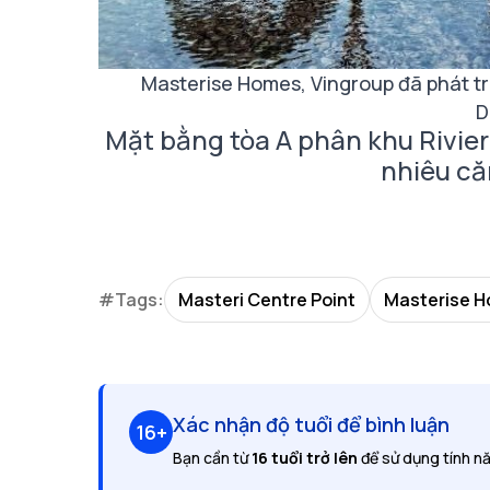
Masterise Homes, Vingroup đã phát t
D
Mặt bằng tòa A phân khu Rivier
nhiêu că
#Tags:
Masteri Centre Point
Masterise 
Xác nhận độ tuổi để bình luận
16+
Bạn cần từ
16 tuổi trở lên
để sử dụng tính nă