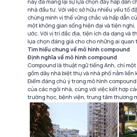
này đã mang lại sự lựa chọn đầy hấp dẫn ch
nhà đầu tư. Với việc sở hữu nhiều yếu tố đặ
chứng minh vị thế vững chắc và hấp dẫn củ
một không gian sống hiện đại và tiện nghi
ước. Với vị trí đắc địa, tiện ích đa dạng v
lựa chọn đáng giá cho cho những ai quan t
Tìm hiểu chung về mô hình compound
Định nghĩa về mô hình compound
Compound là thuật ngữ tiếng Anh, chỉ một l
gồm dãy nhà biệt thự và nhà phố nằm liền k
Điểm đáng chú ý trong mô hình compound l
của các ngôi nhà, cùng với việc kết hợp cá
trường học, bệnh viện, trung tâm thương mạ