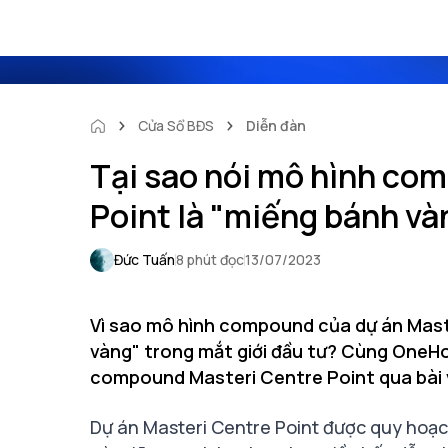
Cửa Sổ BĐS
Diễn đàn
Tại sao nói mô hình co
Point là "miếng bánh và
Đức Tuấn
8 phút đọc
13/07/2023
Vì sao mô hình compound của dự án Mast
vàng" trong mắt giới đầu tư? Cùng OneH
compound Masteri Centre Point qua bài 
Dự án Masteri Centre Point được quy hoạc