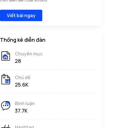
Viết bài ngay
Thống kê diễn đàn
Chuyên mục
28
Chủ đề
25.6K
Bình luận
37.7K
Hashtag