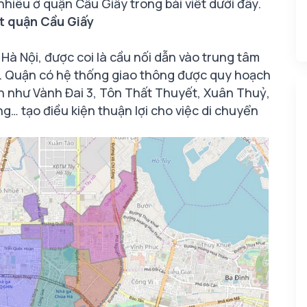
 nhiêu ở quận Cầu Giấy trong bài viết dưới đây.
t quận Cầu Giấy
à Nội, được coi là cầu nối dẫn vào trung tâm
h. Quận có hệ thống giao thông được quy hoạch
h như Vành Đai 3, Tôn Thất Thuyết, Xuân Thuỷ,
… tạo điều kiện thuận lợi cho việc di chuyển