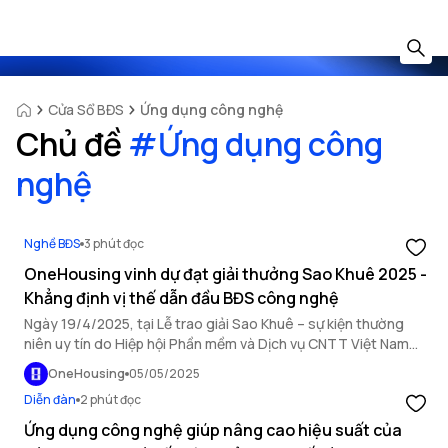
Cửa Sổ BĐS
Ứng dụng công nghệ
Chủ đề
#
Ứng dụng công
nghệ
Nghề BĐS
3 phút đọc
OneHousing vinh dự đạt giải thưởng Sao Khuê 2025 -
Khẳng định vị thế dẫn đầu BĐS công nghệ
Ngày 19/4/2025, tại Lễ trao giải Sao Khuê – sự kiện thường
niên uy tín do Hiệp hội Phần mềm và Dịch vụ CNTT Việt Nam
(VINASA) tổ chức, OneHousing vinh dự được trao danh hiệu
OneHousing
05/05/2025
Sản phẩm Xuất sắc của ngành phần mềm và công nghệ thông
Diễn đàn
2 phút đọc
tin Việt Nam.
Ứng dụng công nghệ giúp nâng cao hiệu suất của