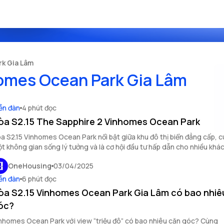
rk Gia Lâm
homes Ocean Park Gia Lâm
ễn đàn
4 phút đọc
òa S2.15 The Sapphire 2 Vinhomes Ocean Park
a S2.15 Vinhomes Ocean Park nổi bật giữa khu đô thị biển đẳng cấp, 
t không gian sống lý tưởng và là cơ hội đầu tư hấp dẫn cho nhiều khá
OneHousing
03/04/2025
ễn đàn
6 phút đọc
òa S2.15 Vinhomes Ocean Park Gia Lâm có bao nhiê
óc?
nhomes Ocean Park với view “triệu đô” có bao nhiêu căn góc? Cùng