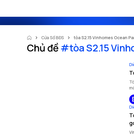
Cửa Sổ BĐS
tòa S2.15 Vinhomes Ocean Pa
Chủ đề
#
tòa S2.15 Vin
Di
T
Tò
mộ
Di
T
g
Vi