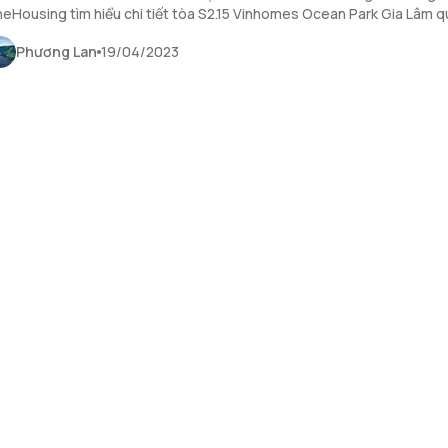
eHousing tìm hiểu chi tiết tòa S2.15 Vinhomes Ocean Park Gia Lâm q
ết dưới đây.
Phương Lan
19/04/2023