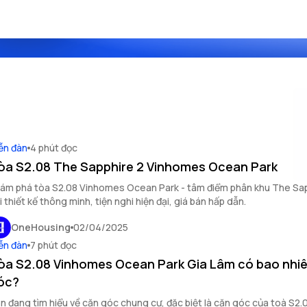
ễn đàn
4 phút đọc
òa S2.08 The Sapphire 2 Vinhomes Ocean Park
ám phá tòa S2.08 Vinhomes Ocean Park - tâm điểm phân khu The Sap
i thiết kế thông minh, tiện nghi hiện đại, giá bán hấp dẫn.
OneHousing
02/04/2025
ễn đàn
7 phút đọc
òa S2.08 Vinhomes Ocean Park Gia Lâm có bao nhi
óc?
n đang tìm hiểu về căn góc chung cư, đặc biệt là căn góc của toà S2.0