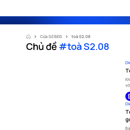
Cửa Sổ BĐS
toà S2.08
Chủ đề
#
toà S2.08
Di
T
Kh
vớ
Di
T
g
Bạ