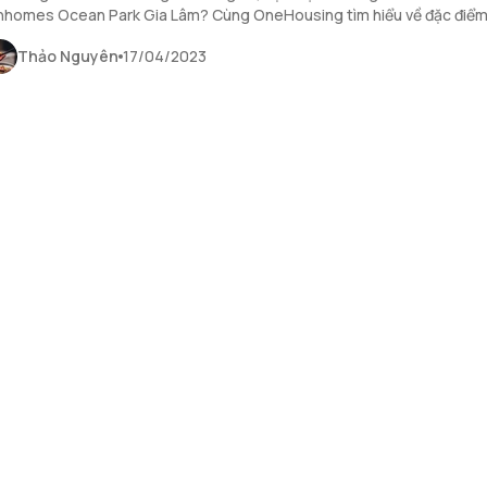
nhomes Ocean Park Gia Lâm? Cùng OneHousing tìm hiểu về đặc điểm
c cũng như toà S2.08 thông qua bài viết dưới đây.
Thảo Nguyên
17/04/2023