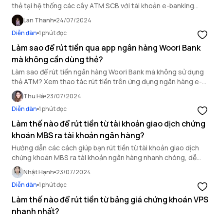
thẻ tại hệ thống các cây ATM SCB với tài khoản e-banking
SCB, giúp bạn linh hoạt và chủ động hơn.
Lan Thanh
24/07/2024
Diễn đàn
1 phút đọc
Làm sao để rút tiền qua app ngân hàng Woori Bank
mà không cần dùng thẻ?
Làm sao để rút tiền ngân hàng Woori Bank mà không sử dụng
thẻ ATM? Xem thao tác rút tiền trên ứng dụng ngân hàng e-
banking Woori Won Vietnam dưới đây.
Thu Hà
23/07/2024
Diễn đàn
1 phút đọc
Làm thế nào để rút tiền từ tài khoản giao dịch chứng
khoán MBS ra tài khoản ngân hàng?
Hướng dẫn các cách giúp bạn rút tiền từ tài khoản giao dịch
chứng khoán MBS ra tài khoản ngân hàng nhanh chóng, dễ
dàng nhất.
Nhật Hạnh
23/07/2024
Diễn đàn
1 phút đọc
Làm thế nào để rút tiền từ bảng giá chứng khoán VPS
nhanh nhất?