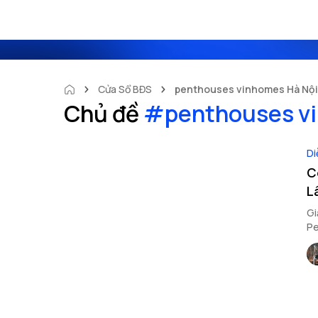
Cửa Sổ BĐS
penthouses vinhomes Hà Nội
Chủ đề
#
penthouses v
Di
C
L
Gi