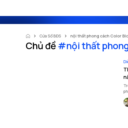
Cửa Sổ BĐS
nội thất phong cách Color Bl
Chủ đề
#
nội thất phong
Di
T
n
Tr
ph