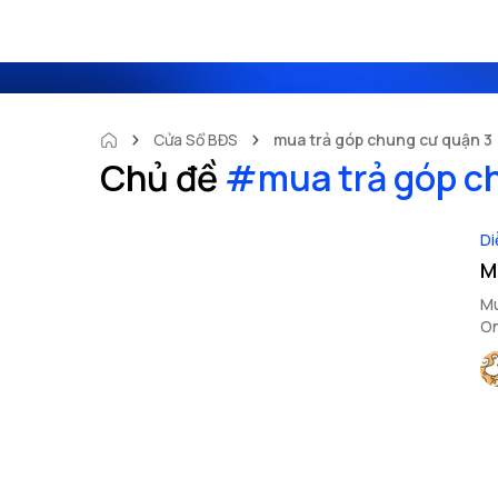
Cửa Sổ BĐS
mua trả góp chung cư quận 3
Chủ đề
#
mua trả góp c
Di
M
Mu