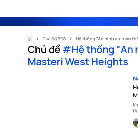
Cửa Sổ BĐS
Hệ thống "An ninh an toàn th
Chủ đề
#
Hệ thống "An n
Masteri West Heights
Di
H
M
Kh
He