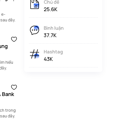
Chủ đề
25.6K
 e-
 sau đây.
Bình luận
37.7K
ụng
Hashtag
43K
ìm hiểu
đây.
A Bank
ch trong
 sau đây.