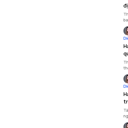
đ
Th
ba
Di
H
q
Th
th
Di
H
t
Tà
ng