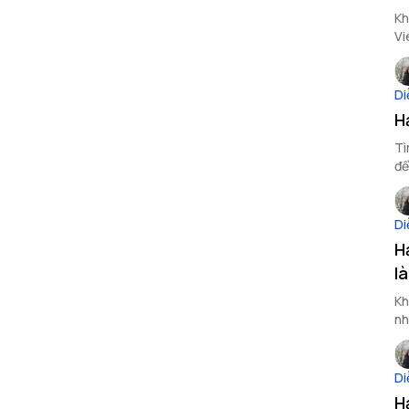
Kh
Vi
Di
H
Tì
để
Di
H
l
Kh
nh
Di
H