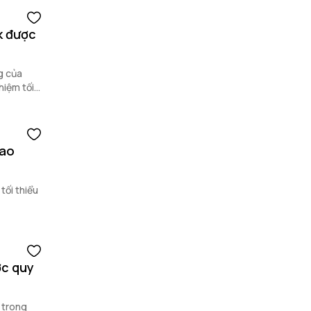
k được
g của
hiệm tối
bao
tối thiểu
ợc quy
 trong