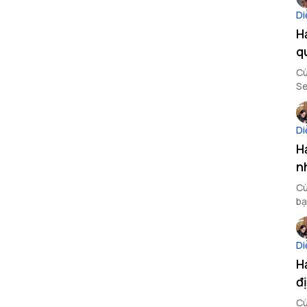
Di
H
q
Cù
Se
ưu
Di
H
n
Cù
bạ
Di
H
đ
Cù