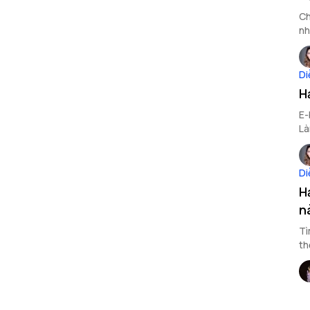
Ch
nh
sa
Di
H
E-
Là
ng
Di
H
n
Tì
th