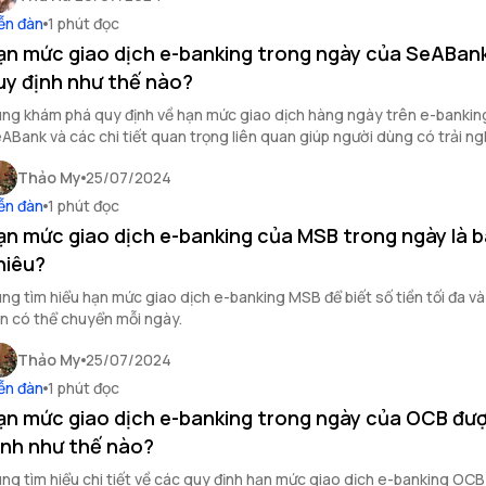
ễn đàn
1 phút đọc
ạn mức giao dịch e-banking trong ngày của SeABan
uy định như thế nào?
ng khám phá quy định về hạn mức giao dịch hàng ngày trên e-bankin
ABank và các chi tiết quan trọng liên quan giúp người dùng có trải ng
.
Thảo My
25/07/2024
ễn đàn
1 phút đọc
ạn mức giao dịch e-banking của MSB trong ngày là 
hiêu?
ng tìm hiểu hạn mức giao dịch e-banking MSB để biết số tiền tối đa và 
n có thể chuyển mỗi ngày.
Thảo My
25/07/2024
ễn đàn
1 phút đọc
ạn mức giao dịch e-banking trong ngày của OCB đư
ịnh như thế nào?
ng tìm hiểu chi tiết về các quy định hạn mức giao dịch e-banking OCB