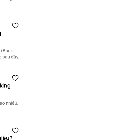
g
i Bank.
g sau đây.
king
ao nhiêu,
hiêu?