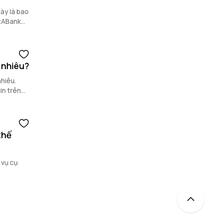
ày là bao
etABank
 nhiêu?
hiêu.
in trên
thế
 vụ cụ