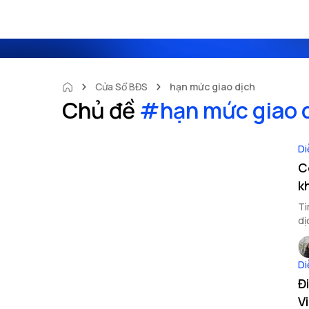
Cửa Sổ BĐS
hạn mức giao dịch
Chủ đề
#
hạn mức giao 
Di
C
k
Tì
dị
Di
Đ
V