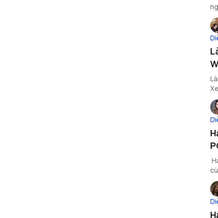
ng
Di
L
W
Là
Xe
Di
H
P
Hạ
cù
Di
H