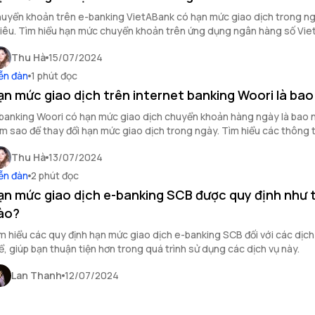
uyển khoản trên e-banking VietABank có hạn mức giao dịch trong ng
iêu. Tìm hiểu hạn mức chuyển khoản trên ứng dụng ngân hàng số Vi
u đây.
Thu Hà
15/07/2024
ễn đàn
1 phút đọc
ạn mức giao dịch trên internet banking Woori là bao
banking Woori có hạn mức giao dịch chuyển khoản hàng ngày là bao n
m sao để thay đổi hạn mức giao dịch trong ngày. Tìm hiểu các thông t
ay tại đây.
Thu Hà
13/07/2024
ễn đàn
2 phút đọc
ạn mức giao dịch e-banking SCB được quy định như 
ào?
m hiểu các quy định hạn mức giao dịch e-banking SCB đối với các dịch
ể, giúp bạn thuận tiện hơn trong quá trình sử dụng các dịch vụ này.
Lan Thanh
12/07/2024