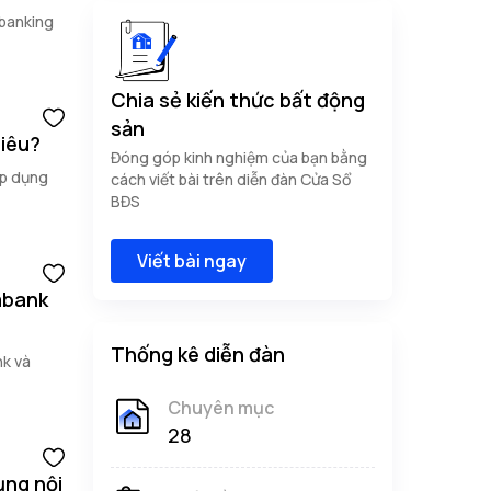
-banking
Chia sẻ kiến thức bất động
sản
hiêu?
Đóng góp kinh nghiệm của bạn bằng
áp dụng
cách viết bài trên diễn đàn Cửa Sổ
BĐS
Viết bài ngay
mbank
Thống kê diễn đàn
k và
Chuyên mục
28
ụng nội