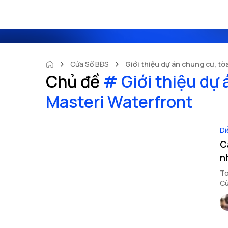
Cửa Sổ BĐS
Giới thiệu dự án chung cư, tò
Chủ đề
#
Giới thiệu dự 
Masteri Waterfront
Di
C
n
To
Cù