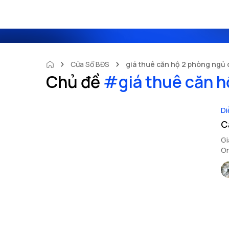
Cửa Sổ BĐS
giá thuê căn hộ 2 phòng ngủ 
Chủ đề
#
giá thuê căn 
Di
C
Gi
On