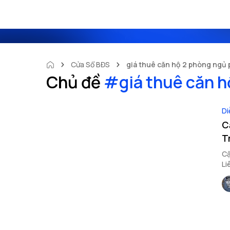
Cửa Sổ BĐS
giá thuê căn hộ 2 phòng ngủ
Chủ đề
#
giá thuê căn 
Di
C
T
Cậ
Li