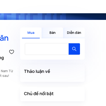
Mua
Bán
Diễn đàn
Văn
ng
Thảo luận về
n Nam Từ
t sau!
Chủ đề nổi bật