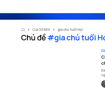
Cửa Sổ BĐS
gia chủ tuổi Hợi
Chủ đề
#
gia chủ tuổi H
Di
C
c
Bà
ng