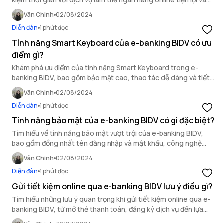
an toàn.
Vân Chinh
02/08/2024
Diễn đàn
1 phút đọc
Tính năng Smart Keyboard của e-banking BIDV có ưu
điểm gì?
Khám phá ưu điểm của tính năng Smart Keyboard trong e-
banking BIDV, bao gồm bảo mật cao, thao tác dễ dàng và tiết
kiệm thời gian khi thực hiện giao dịch tài chính.
Vân Chinh
02/08/2024
Diễn đàn
1 phút đọc
Tính năng bảo mật của e-banking BIDV có gì đặc biệt?
Tìm hiểu về tính năng bảo mật vượt trội của e-banking BIDV,
bao gồm đồng nhất tên đăng nhập và mật khẩu, công nghệ
Cross Login và Smart OTP, mang lại sự an toàn tuyệt đối cho
Vân Chinh
02/08/2024
khách hàng.
Diễn đàn
1 phút đọc
Gửi tiết kiệm online qua e-banking BIDV lưu ý điều gì?
Tìm hiểu những lưu ý quan trọng khi gửi tiết kiệm online qua e-
banking BIDV, từ mở thẻ thanh toán, đăng ký dịch vụ đến lựa
chọn kỳ hạn lãi suất hấp dẫn.