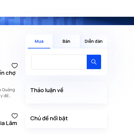
Mua
Bán
Diễn đàn
ến chợ
Thảo luận về
oa Quảng
ây để
Chủ đề nổi bật
Gia Lâm