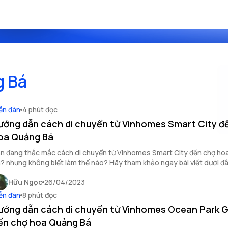
g Bá
ễn đàn
4 phút đọc
ướng dẫn cách di chuyển từ Vinhomes Smart City đ
oa Quảng Bá
n đang thắc mắc cách di chuyển từ Vinhomes Smart City đến chợ h
? nhưng không biết làm thế nào? Hãy tham khảo ngay bài viết dưới đ
ận được lời giải đáp ngắn gọn nhất.
Hữu Ngọc
26/04/2023
ễn đàn
8 phút đọc
ướng dẫn cách di chuyển từ Vinhomes Ocean Park 
ến chợ hoa Quảng Bá