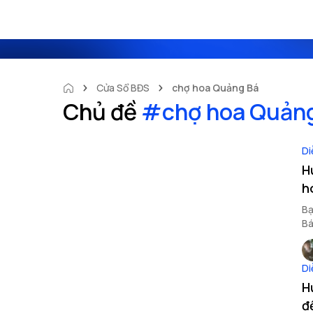
Cửa Sổ BĐS
chợ hoa Quảng Bá
Chủ đề
#
chợ hoa Quản
Di
H
h
Bạ
Bá
nh
Di
H
đ