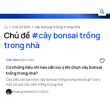
Cửa Sổ BĐS
cây bonsai trồng trong nhà
Chủ đề
#
cây bonsai trồng
trong nhà
Diễn đàn
2 phút đọc
Có những tiêu chí nào cần lưu ý khi chọn cây bonsai
trồng trong nhà?
Các tiêu chí lựa chọn cây bonsai trồng trong nhà là gì? Gợi ý
một số loại cây nên trồng trong nhà.
Phương Linh
02/07/2024