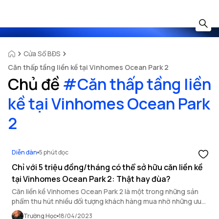
Cửa Sổ BĐS
Căn thấp tầng liền kề tại Vinhomes Ocean Park 2
Chủ đề
#
Căn thấp tầng liền
kề tại Vinhomes Ocean Park
2
Diễn đàn
5 phút đọc
Chỉ với 5 triệu đồng/tháng có thể sở hữu căn liền kề
tại Vinhomes Ocean Park 2: Thật hay đùa?
Căn liền kề Vinhomes Ocean Park 2 là một trong những sản
phẩm thu hút nhiều đối tượng khách hàng mua nhờ những ưu
đãi cực kỳ hấp dẫn từ chủ đầu tư
Trường Học
18/04/2023