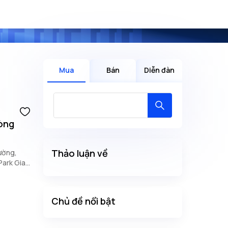
Mua
Bán
Diễn đàn
hòng
Thảo luận về
đường,
Park Gia
m tường,
Chủ đề nổi bật