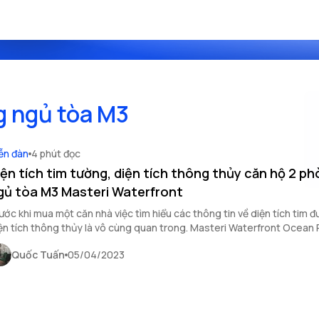
g ngủ tòa M3
ễn đàn
4 phút đọc
iện tích tim tường, diện tích thông thủy căn hộ 2 p
gủ tòa M3 Masteri Waterfront
ước khi mua một căn nhà việc tìm hiểu các thông tin về diện tích tim 
ện tích thông thủy là vô cùng quan trong. Masteri Waterfront Ocean 
m là nơi đáng sinh sống. Bài viết sẽ cung cấp về thông tin diện tích ti
Quốc Tuấn
05/04/2023
ện tích thông thủy căn hộ 2 phòng ngủ tòa M3 Masteri Waterfront.