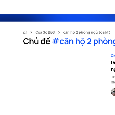
Cửa Sổ BĐS
căn hộ 2 phòng ngủ tòa M3
Chủ đề
#
căn hộ 2 phòn
Di
D
n
Tr
di
Lâ
di