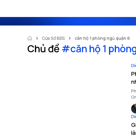
Cửa Sổ BĐS
căn hộ 1 phòng ngủ quận 6
Chủ đề
#
căn hộ 1 phòn
Di
P
n
Ph
On
Di
G
l