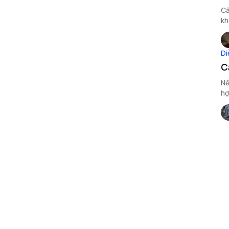
Că
kh
gi
Di
C
Nế
hợ