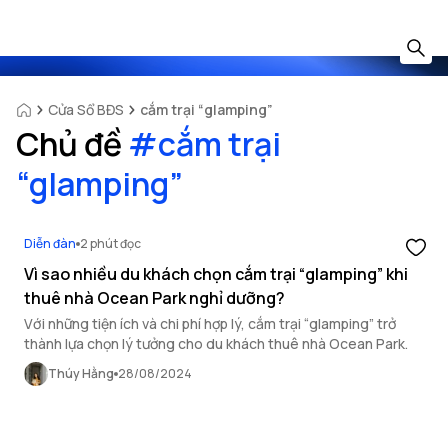
Cửa Sổ BĐS
cắm trại “glamping”
Chủ đề
#
cắm trại
“glamping”
Diễn đàn
2 phút đọc
Vì sao nhiều du khách chọn cắm trại “glamping” khi
thuê nhà Ocean Park nghỉ dưỡng?
Với những tiện ích và chi phí hợp lý, cắm trại “glamping” trở
thành lựa chọn lý tưởng cho du khách thuê nhà Ocean Park.
Thúy Hằng
28/08/2024