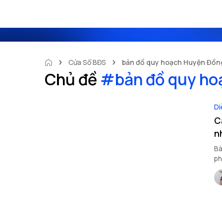
Cửa Sổ BĐS
bản đồ quy hoạch Huyện Đồn
Chủ đề
#
bản đồ quy h
Di
C
n
Bà
ph