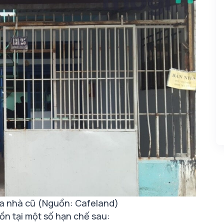
a nhà cũ (Nguồn: Cafeland)
ồn tại một số hạn chế sau: