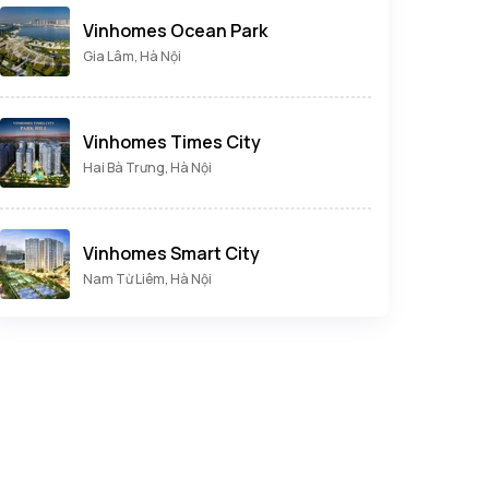
Vinhomes Ocean Park
Gia Lâm, Hà Nội
Vinhomes Times City
Hai Bà Trưng, Hà Nội
Vinhomes Smart City
Nam Từ Liêm, Hà Nội