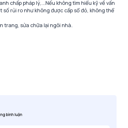
ranh chấp pháp lý,...Nếu không tìm hiểu kỹ về vấn
t số rủi ro như không được cấp sổ đỏ, không thể
n trang, sửa chữa lại ngôi nhà.
ng bình luận