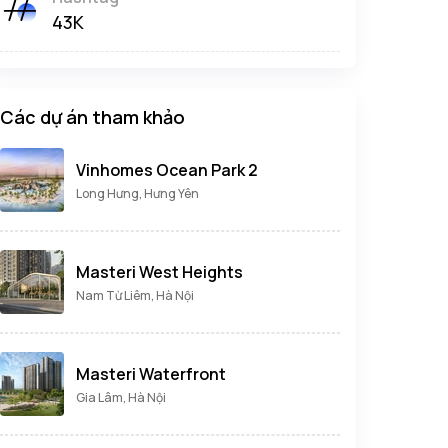
43K
Các dự án tham khảo
Vinhomes Ocean Park 2
Long Hưng, Hưng Yên
Masteri West Heights
Nam Từ Liêm, Hà Nội
Masteri Waterfront
Gia Lâm, Hà Nội