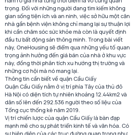
nắm rõ giá nhà từng thời điểm là vô cùng quan
trọng. Đối với những người đang tìm kiếm không
gian sống tiện ích và an ninh, việc sở hữu một căn
nhà gần bệnh viện không chỉ mang lại sự thuận lợi
khi cần chăm sóc sức khỏe mà còn là quyết định
đầu tư bất động sản thông minh. Trong bài viết
này, OneHousing sẽ điểm qua những yếu tố quan
trọng ảnh hưởng đến giá bán của nhà ở khu vực
này, đồng thời phân tích xu hướng thị trường và
những cơ hội mà nó mang lại.
Thông tin cần biết về quận Cầu Giấy
Quận Cầu Giấy nằm ở vị trí phía Tây của thủ đô
Hà Nội có diện tích tự nhiên khoảng 12.44km2 và
dân số lên đến 292.536 người theo số liệu của
Tổng cục thống kê năm 2019.
Vị trí chiến lược của quận Cầu Giấy là bàn đạp
mạnh mẽ cho sự phát triển kinh tế và văn hóa. Có
sự hiện diện của các trục đường quan trọng như