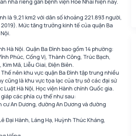
n nhà riêng gần bệnh viện Hòe Nhai hiện nay.
ình là 9,21 km2 với dân số khoảng 221.893 người,
2019). Mức tăng trưởng kinh tế của quận Ba
Nội.
ành Hà Nội. Quận Ba Đình bao gồm 14 phường:
Vĩnh Phúc, Cống Vị, Thành Công, Trúc Bạch,
im Mã, Liễu Giai, Điện Biên.
 Thế nên khu vực quận Ba Đình tập trung nhiều
y cũng là khu vực tọa lạc của trụ sở các đại sứ
c Luật Hà Nội, Học viện Hành chính Quốc gia.
p giáp các phía cụ thể như sau:
dân cư An Dương, đường An Dương và đường
 Lê Đại Hành, Láng Hạ, Huỳnh Thúc Kháng,
ông Hồng.