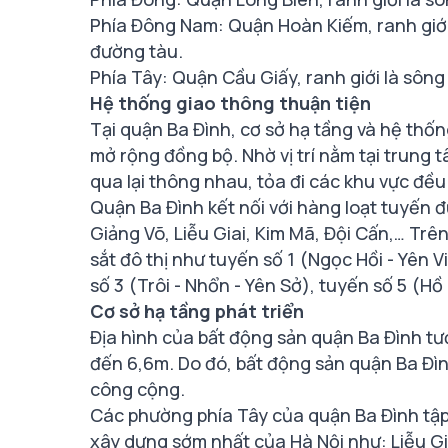
Phía Đông Nam: Quận Hoàn Kiếm, ranh giới
đường tàu.
Phía Tây: Quận Cầu Giấy, ranh giới là sông 
Hệ thống giao thông thuận tiện
Tại quận Ba Đình, cơ sở hạ tầng và hệ thố
mở rộng đồng bộ. Nhờ vị trí nằm tại trung
qua lại thông nhau, tỏa đi các khu vực đều 
Quận Ba Đình kết nối với hàng loạt tuyến 
Giảng Võ, Liễu Giai, Kim Mã, Đội Cấn,… Tr
sắt đô thị như tuyến số 1 (Ngọc Hồi - Yên V
số 3 (Trôi - Nhổn - Yên Sở), tuyến số 5 (Hồ
Cơ sở hạ tầng phát triển
Địa hình của bất động sản quận Ba Đình tư
đến 6,6m. Do đó, bất động sản quận Ba Đìn
công cộng.
Các phường phía Tây của quận Ba Đình tập
xây dựng sớm nhất của Hà Nội như: Liễu Gi