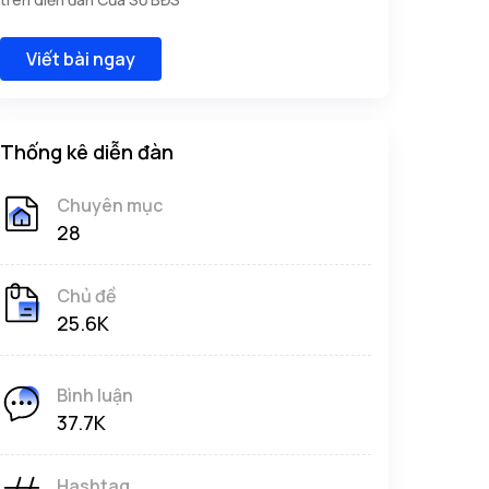
Viết bài ngay
Thống kê diễn đàn
Chuyên mục
28
Chủ đề
25.6K
Bình luận
37.7K
Hashtag