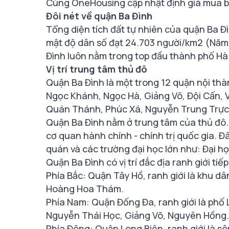
Cùng OneHousing cập nhật định giá mua bá
Đôi nét về quận Ba Đình
Tổng diện tích đất tự nhiên của quận Ba Đ
mật độ dân số đạt 24.703 người/km2 (Năm 
Đình luôn nằm trong top đầu thành phố Hà 
Vị trí trung tâm thủ đô
Quận Ba Đình là một trong 12 quận nội th
Ngọc Khánh, Ngọc Hà, Giảng Võ, Đội Cấn, 
Quán Thánh, Phúc Xá, Nguyễn Trung Trực, K
Quận Ba Đình nằm ở trung tâm của thủ đô.
cơ quan hành chính - chính trị quốc gia. Đâ
quán và các trường đại học lớn như: Đại họ
Quận Ba Đình có vị trí đắc địa ranh giới tiế
Phía Bắc: Quận Tây Hồ, ranh giới là khu 
Hoàng Hoa Thám.
Phía Nam: Quận Đống Đa, ranh giới là phố
Nguyễn Thái Học, Giảng Võ, Nguyên Hồng.
Phía Đông: Quận Long Biên, ranh giới là s