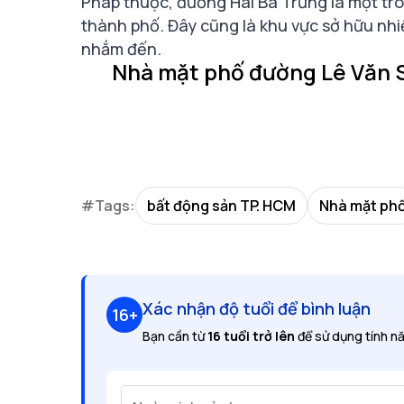
Pháp thuộc, đường Hai Bà Trưng là một tr
thành phố. Đây cũng là khu vực sở hữu nhiề
nhắm đến.
Nhà mặt phố đường Lê Văn S
#Tags:
bất động sản TP. HCM
Nhà mặt ph
Xác nhận độ tuổi để bình luận
16+
Bạn cần từ
16 tuổi trở lên
để sử dụng tính nă