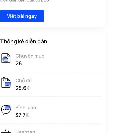
Viết bài ngay
Thống kê diễn đàn
Chuyên mục
28
Chủ đề
25.6K
Bình luận
37.7K
Hashtag