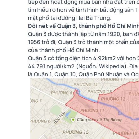
tiếp đến hoạt động mua bán nhà đất trên 
tìm hiểu rõ hơn về tình hình bất động sản
mặt phố tại đường Hai Bà Trưng.
Đôi nét về Quận 3, thành phố Hồ Chí Min
Quận 3 được thành lập từ năm 1920, ban đ
1956 trở đi, Quận 3 trở thành một phần củ
của thành phố Hồ Chí Minh.
Quận 3 có tổng diện tích 4.92km2 với hơn 
44.791 người/km2 (Nguồn: Wikipedia). Địa 
là Quận 1, Quận 10, Quận Phú Nhuận và Q