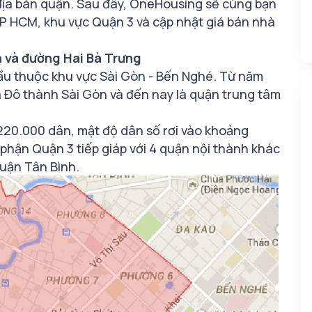
địa bàn quận. Sau đây, OneHousing sẽ cùng bạn
 TP HCM, khu vực Quận 3 và cập nhật giá bán nhà
h và đường Hai Bà Trưng
ầu thuộc khu vực Sài Gòn - Bến Nghé. Từ năm
a Đô thành Sài Gòn và đến nay là quận trung tâm
220.000 dân, mật độ dân số rơi vào khoảng
phận Quận 3 tiếp giáp với 4 quận nội thành khác
quận Tân Bình.