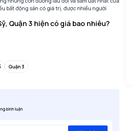
ong những con đường lâu đời và sầm uất nhất của
u bất động sản có giá trị, được nhiều người
ỹ, Quận 3 hiện có giá bao nhiêu?
ố
Quận 3
ng bình luận