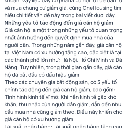
khoản. Vậy liệu đây có phải là cơ hội tốt để đầu tư
và
mua chung cư giảm giá
, cùng OneHousing tìm
hiểu chi tiết vấn đề này trong bài viết dưới đây.
Những yếu tố tác động đến giá căn hộ giảm
Giá căn hộ là một trong những yếu tố quan trọng
nhất ảnh hưởng đến quyết định mua nhà của
người dân. Trong những năm gần đây, giá căn hộ
tại Việt Nam có xu hướng tăng cao, đặc biệt là tại
các thành phố lớn như: Hà Nội, Hồ Chí Minh và Đà
Nẵng. Tuy nhiên, trong thời gian gần đây, giá căn
hộ đã bắt đầu có dấu hiệu giảm.
Theo các chuyên gia bất động sản, có 5 yếu tố
chính tác động đến giá căn hộ giảm, bao gồm:
Tình hình kinh tế vĩ mô: Khi nền kinh tế gặp khó
khăn, thu nhập của người dân giảm, dẫn đến nhu
cầu mua nhà cũng giảm theo. Điều này khiến cho
giá căn hộ có xu hướng giảm.
Lãi suất ngân hàng: Lãi suất ngân hàng tăng cao