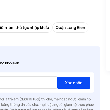
điểm làm thủ tục nhập khẩu
Quận Long Biên
ng bình luận
Xác nhận
i là trẻ em (dưới 16 tuổi) thì cha, mẹ hoặc người giám hộ
n bằng thông tin của cha, mẹ hoặc người giám hộ theo pháp
quản lý nội dung trẻ em truy cập, đăng tải và chia sẻ thông