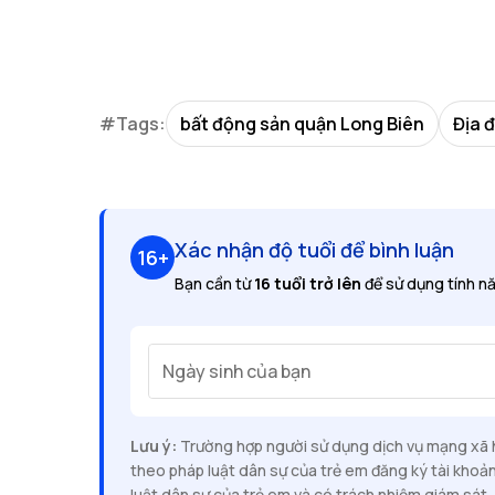
#Tags:
bất động sản quận Long Biên
Địa 
Xác nhận độ tuổi để bình luận
16+
Bạn cần từ
16 tuổi trở lên
để sử dụng tính nă
Ngày sinh của bạn
Lưu ý:
Trường hợp người sử dụng dịch vụ mạng xã hộ
theo pháp luật dân sự của trẻ em đăng ký tài khoả
luật dân sự của trẻ em và có trách nhiệm giám sát, 