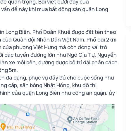
 đề quan trọng. Bài viết dưới đây của
ề vấn đề này khi mua bất động sản quận Long
ận Long Biên. Phố Đoàn Khuê được đặt tên theo
àn của Quân đội Nhân Dân Việt Nam. Phố dài 2km
h của phường Việt Hưng mà còn đóng vai trò
với các tuyến đường lớn như Ngô Gia Tự, Nguyễn
a làn xe mỗi bên, đường được bố trí dải phân cách
rộng 5m.
ích đa dạng, phục vụ đầy đủ cho cuộc sống như
âng cấp, sân bóng Nhật Hồng, khu đô thị
hính của quận Long Biên như công an quận, ủy