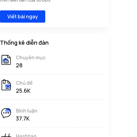
Viết bài ngay
Thống kê diễn đàn
Chuyên mục
28
Chủ đề
25.6K
Bình luận
37.7K
Hashtag