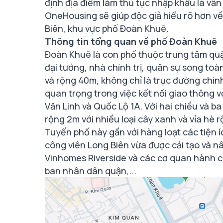
định địa điểm làm thủ tục nhập khẩu là vấn
OneHousing sẽ giúp độc giả hiểu rõ hơn v
Biên, khu vực phố Đoàn Khuê.
Thông tin tổng quan về phố Đoàn Khuê
Đoàn Khuê là con phố thuộc trung tâm qu
đại tướng, nhà chính trị, quân sự song to
và rộng 40m, không chỉ là trục đường chín
quan trọng trong việc kết nối giao thông 
Văn Linh và Quốc Lộ 1A. Với hai chiều và b
rộng 2m với nhiều loại cây xanh và vỉa hè 
Tuyến phố này gần với hàng loạt các tiện 
công viên Long Biên vừa được cải tạo và n
Vinhomes Riverside và các cơ quan hành c
ban nhân dân quận,...