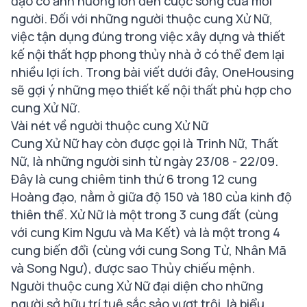
đạo có ảnh hưởng lớn đến cuộc sống của mỗi
người. Đối với những người thuộc cung Xử Nữ,
việc tận dụng đúng trong việc xây dựng và thiết
kế nội thất hợp phong thủy nhà ở có thể đem lại
nhiều lợi ích. Trong bài viết dưới đây, OneHousing
sẽ gợi ý những mẹo thiết kế nội thất phù hợp cho
cung Xử Nữ.
Vài nét về người thuộc cung Xử Nữ
Cung Xử Nữ hay còn được gọi là Trinh Nữ, Thất
Nữ, là những người sinh từ ngày 23/08 - 22/09.
Đây là cung chiêm tinh thứ 6 trong 12 cung
Hoàng đạo, nằm ở giữa độ 150 và 180 của kinh độ
thiên thể. Xử Nữ là một trong 3 cung đất (cùng
với cung Kim Ngưu và Ma Kết) và là một trong 4
cung biến đổi (cùng với cung Song Tử, Nhân Mã
và Song Ngư), được sao Thủy chiếu mệnh.
Người thuộc cung Xử Nữ đại diện cho những
người sở hữu trí tuệ sắc sảo vượt trội, là biểu