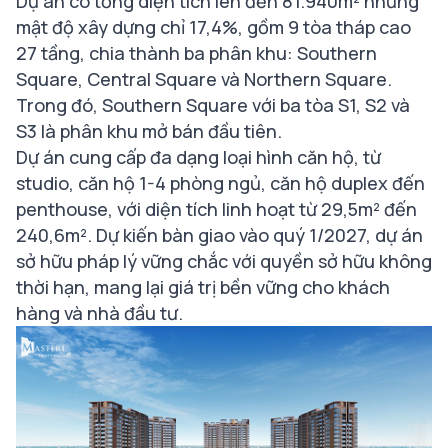
Dự án có tổng diện tích lên đến 81.940m² nhưng
mật độ xây dựng chỉ 17,4%, gồm 9 tòa tháp cao
27 tầng, chia thành ba phân khu: Southern
Square, Central Square và Northern Square.
Trong đó, Southern Square với ba tòa S1, S2 và
S3 là phân khu mở bán đầu tiên.
Dự án cung cấp đa dạng loại hình căn hộ, từ
studio, căn hộ 1-4 phòng ngủ, căn hộ duplex đến
penthouse, với diện tích linh hoạt từ 29,5m² đến
240,6m². Dự kiến bàn giao vào quý 1/2027, dự án
sở hữu pháp lý vững chắc với quyền sở hữu không
thời hạn, mang lại giá trị bền vững cho khách
hàng và nhà đầu tư.