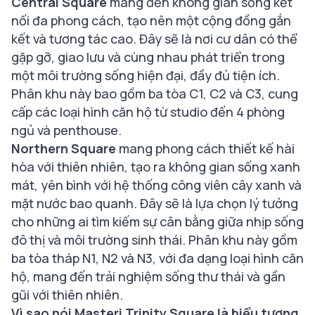
Central Square
mang đến không gian sống kết
nối đa phong cách, tạo nên một cộng đồng gắn
kết và tương tác cao. Đây sẽ là nơi cư dân có thể
gặp gỡ, giao lưu và cùng nhau phát triển trong
một môi trường sống hiện đại, đầy đủ tiện ích.
Phân khu này bao gồm ba tòa C1, C2 và C3, cung
cấp các loại hình căn hộ từ studio đến 4 phòng
ngủ và penthouse.
Northern Square
mang phong cách thiết kế hài
hòa với thiên nhiên, tạo ra không gian sống xanh
mát, yên bình với hệ thống công viên cây xanh và
mặt nước bao quanh. Đây sẽ là lựa chọn lý tưởng
cho những ai tìm kiếm sự cân bằng giữa nhịp sống
đô thị và môi trường sinh thái. Phân khu này gồm
ba tòa tháp N1, N2 và N3, với đa dạng loại hình căn
hộ, mang đến trải nghiệm sống thư thái và gần
gũi với thiên nhiên.
Vì sao nói Masteri Trinity Square là biểu tượng