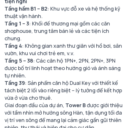
tiện nghi
Tầng hầm B1 – B2
: Khu vực đỗ xe và hệ thống kỹ
thuật vận hành.
Tầng 1 – 3
: Khối đế thương mại gồm các căn
shophouse, trung tâm bán lẻ và các tiện ích
chung.
Tầng 4
: Không gian xanh thư giãn với hồ bơi, sân
vườn, khu vui chơi trẻ em, v.v.
Tầng 5 – 38
: Các căn hộ 1PN+, 2PN, 2PN+, 3PN
được bố trí linh hoạt theo hướng gió và ánh sáng
tự nhiên.
Tầng 39
: Sản phẩm căn hộ Dual Key với thiết kế
tách biệt 2 lối vào riêng biệt – lý tưởng để kết hợp
vừa ở vừa cho thuê.
Giai đoạn đầu của dự án,
Tower B
được giới thiệu
với tầm nhìn mở hướng sông Hàn, tận dụng tối đa
vị trí ven sông để mang lại cảm giác gần gũi thiên
nhiên, thư thái và hiện đại cho cư dân.