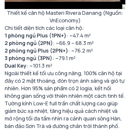
Thiết kế căn hộ Masteri Rivera Danang (Nguồn:
VnEconomy)
Chi tiết diện tích các loại căn hộ:
1 phòng ngủ Plus (1PN+)
: ~47.4 m²
2 phòng ngủ (2PN)
: ~66.9 – 68.3 m²
2 phòng ngủ Plus (2PN+)
: ~76.2 m²
3 phòng ngủ (3PN)
: ~79.1 m²
Dual Key
: ~101.3 m²
Ngoài thiết kế tối ưu công năng, 100% căn hộ tại
đây có 2 mặt thoáng, đón trọn ánh sáng và gió tự
nhiên. Hơn 95% sản phẩm có 2 logia, kết nối
không gian sống với thiên nhiên một cách tinh tế.
Tường kính Low-E full trần chất lượng cao giúp
giảm bức xạ nhiệt, tăng hiệu quả cách nhiệt và
mở rộng tối đa tầm nhìn ra cảnh quan sông Hàn,
bán đảo Sơn Trà và đường chân trời thành phố.