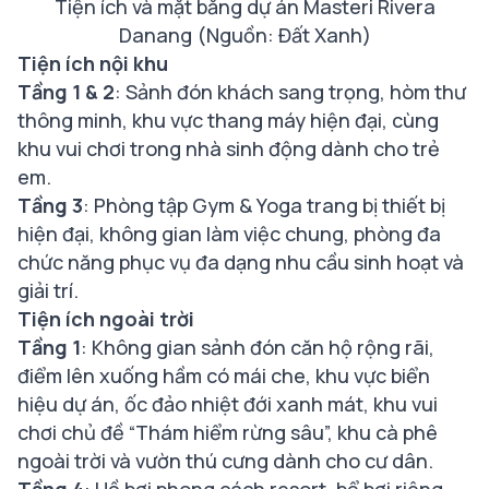
Tiện ích và mặt bằng dự án Masteri Rivera
Danang (Nguồn: Đất Xanh)
Tiện ích nội khu
Tầng 1 & 2
: Sảnh đón khách sang trọng, hòm thư
thông minh, khu vực thang máy hiện đại, cùng
khu vui chơi trong nhà sinh động dành cho trẻ
em.
Tầng 3
: Phòng tập Gym & Yoga trang bị thiết bị
hiện đại, không gian làm việc chung, phòng đa
chức năng phục vụ đa dạng nhu cầu sinh hoạt và
giải trí.
Tiện ích ngoài trời
Tầng 1
: Không gian sảnh đón căn hộ rộng rãi,
điểm lên xuống hầm có mái che, khu vực biển
hiệu dự án, ốc đảo nhiệt đới xanh mát, khu vui
chơi chủ đề “Thám hiểm rừng sâu”, khu cà phê
ngoài trời và vườn thú cưng dành cho cư dân.
Tầng 4
: Hồ bơi phong cách resort, bể bơi riêng