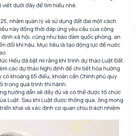
viết dưới đây để tìm hiểu nhé.
/2025, nhằm quản lý và sử dụng đất đai một cách
 Điều này đồng thời đáp ứng yêu cầu của công
n định xã hội, cũng như bảo đảm quốc phòng, an
iến đổi khí hậu. Mục tiêu là tạo động lực để nước
ao.
c Hiếu đã bật mí rằng khi trình dự thảo Luật Đất
kèm các dự thảo Nghị định để chi tiết hóa hướng
ấy có khoảng 65 điều, khoản cần Chính phủ quy
ổi trong quá trình thi hành.
ung hướng dẫn sẽ đầy đủ và có thể được tổ chức
của Luật. Sau khi Luật được thông qua, ông mong
riển khai và xác định cơ quan chịu trách nhiệm