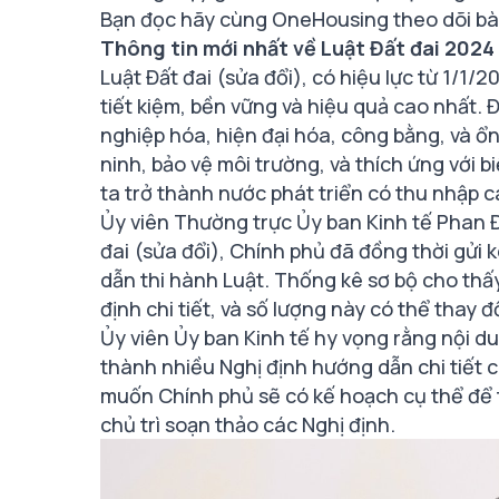
Bạn đọc hãy cùng OneHousing theo dõi bài 
Thông tin mới nhất về Luật Đất đai 2024
Luật Đất đai (sửa đổi), có hiệu lực từ 1/1
tiết kiệm, bền vững và hiệu quả cao nhất.
nghiệp hóa, hiện đại hóa, công bằng, và ổ
ninh, bảo vệ môi trường, và thích ứng với b
ta trở thành nước phát triển có thu nhập c
Ủy viên Thường trực Ủy ban Kinh tế Phan Đứ
đai (sửa đổi), Chính phủ đã đồng thời gửi 
dẫn thi hành Luật. Thống kê sơ bộ cho th
định chi tiết, và số lượng này có thể thay đ
Ủy viên Ủy ban Kinh tế hy vọng rằng nội d
thành nhiều Nghị định hướng dẫn chi tiết 
muốn Chính phủ sẽ có kế hoạch cụ thể để t
chủ trì soạn thảo các Nghị định.