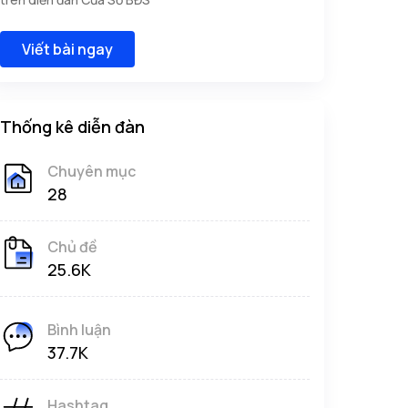
Viết bài ngay
Thống kê diễn đàn
Chuyên mục
28
Chủ đề
25.6K
Bình luận
37.7K
Hashtag