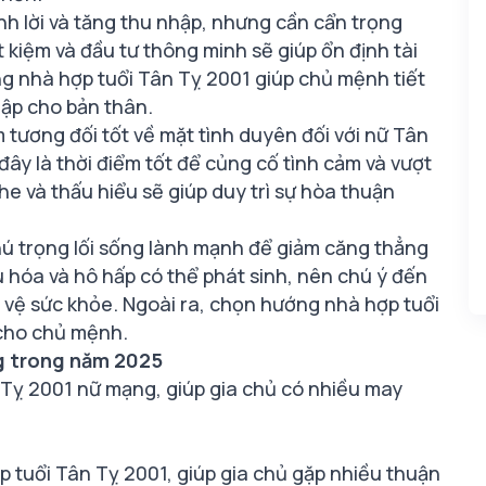
sinh lời và tăng thu nhập, nhưng cần cẩn trọng
ết kiệm và đầu tư thông minh sẽ giúp ổn định tài
ng nhà hợp tuổi Tân Tỵ 2001 giúp chủ mệnh tiết
hập cho bản thân.
 tương đối tốt về mặt tình duyên đối với nữ Tân
đây là thời điểm tốt để củng cố tình cảm và vượt
e và thấu hiểu sẽ giúp duy trì sự hòa thuận
hú trọng lối sống lành mạnh để giảm căng thẳng
u hóa và hô hấp có thể phát sinh, nên chú ý đến
 vệ sức khỏe. Ngoài ra, chọn hướng nhà hợp tuổi
 cho chủ mệnh.
g trong năm 2025
 Tỵ 2001 nữ mạng, giúp gia chủ có nhiều may
 tuổi Tân Tỵ 2001, giúp gia chủ gặp nhiều thuận