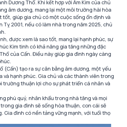
h Dương Thổ. Khi kết hợp với Âm Kim của chủ
bằng âm dương, mang lại một môi trường hài hòa
ất tốt, giúp gia chủ có một cuộc sống ổn định và
ân Tỵ 2001, nếu có làm nhà trong năm 2025, chủ
nh.
nh, được xem là sao tốt, mang lại hạnh phúc, sự
Khúc Kim tinh có khả năng gia tăng những đặc
h Thổ của Cấn. Điều này giúp gia đình ngày càng
phúc.
ổ (Cấn) tạo ra sự cân bằng âm dương, một yếu
òa và hạnh phúc. Gia chủ và các thành viên trong
ôi trường thuận lợi cho sự phát triển cá nhân và
ang phú quý, nhân khẩu trong nhà tăng và mọi
trong gia đình sẽ sống hòa thuận, con cái sẽ
 Gia đình có nền tảng vững mạnh, với tuổi thọ