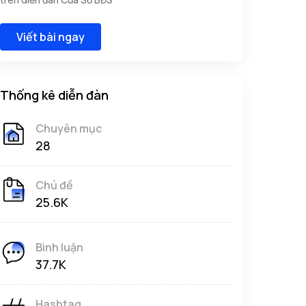
Viết bài ngay
Thống kê diễn đàn
Chuyên mục
28
Chủ đề
25.6K
Bình luận
37.7K
Hashtag