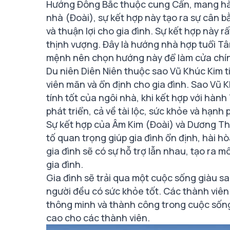
Hướng Đông Bắc thuộc cung Cấn, mang hàn
nhà (Đoài), sự kết hợp này tạo ra sự cân 
và thuận lợi cho gia đình. Sự kết hợp này r
thịnh vượng. Đây là hướng nhà hợp tuổi T
mệnh nên chọn hướng này để làm cửa chí
Du niên Diên Niên thuộc sao Vũ Khúc Kim ti
viên mãn và ổn định cho gia đình. Sao Vũ 
tính tốt của ngôi nhà, khi kết hợp với hàn
phát triển, cả về tài lộc, sức khỏe và hạnh 
Sự kết hợp của Âm Kim (Đoài) và Dương Th
tố quan trọng giúp gia đình ổn định, hài h
gia đình sẽ có sự hỗ trợ lẫn nhau, tạo ra m
gia đình.
Gia đình sẽ trải qua một cuộc sống giàu s
người đều có sức khỏe tốt. Các thành viên 
thông minh và thành công trong cuộc sống.
cao cho các thành viên.