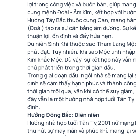
lợi trong công việc và buôn bán, giúp man
cung mệnh Đoài - Âm Kim, kết hợp với hướ
Hướng Tây Bắc thuộc cung Càn, mang hành
(Đoài) tạo ra sự cân bằng âm dương. Sự kế
thuận lợi, ổn định và đầy hứa hẹn.
Du niên Sinh Khí thuộc sao Tham Lang Mộc t
phát đạt. Tuy nhiên, khi sao Mộc tinh nhập v
Kim khắc Mộc. Dù vậy, sự kết hợp này vẫn
chủ phát triển trong thời gian đầu.
Trong giai đoạn đầu, ngôi nhà sẽ mang lại 
đình sẽ cảm thấy hạnh phúc và thành công.
thời gian trôi qua, vận khí có thể suy giảm,
đây vẫn là một hướng nhà hợp tuổi Tân Tỵ 
đình.
Hướng Đông Bắc: Diên niên
Hướng nhà hợp tuổi Tân Tỵ 2001 nữ mạng 
thu hút sự may mắn và phúc khí, mang lại sự