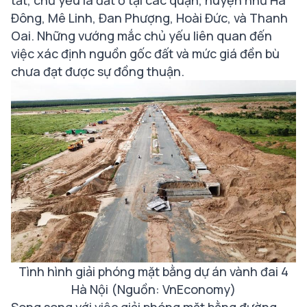
tất, chủ yếu là đất ở tại các quận, huyện như Hà
Đông, Mê Linh, Đan Phượng, Hoài Đức, và Thanh
Oai. Những vướng mắc chủ yếu liên quan đến
việc xác định nguồn gốc đất và mức giá đền bù
chưa đạt được sự đồng thuận.
Tình hình giải phóng mặt bằng dự án vành đai 4
Hà Nội (Nguồn: VnEconomy)