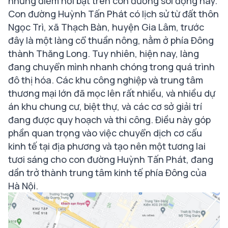
những điểm nổi bật trên con đường sôi động này.
Con đường Huỳnh Tấn Phát có lịch sử từ đất thôn
Ngọc Trì, xã Thạch Bàn, huyện Gia Lâm, trước
đây là một làng cổ thuần nông, nằm ở phía Đông
thành Thăng Long. Tuy nhiên, hiện nay, làng
đang chuyển mình nhanh chóng trong quá trình
đô thị hóa. Các khu công nghiệp và trung tâm
thương mại lớn đã mọc lên rất nhiều, và nhiều dự
án khu chung cư, biệt thự, và các cơ sở giải trí
đang được quy hoạch và thi công. Điều này góp
phần quan trọng vào việc chuyển dịch cơ cấu
kinh tế tại địa phương và tạo nên một tương lai
tươi sáng cho con đường Huỳnh Tấn Phát, đang
dần trở thành trung tâm kinh tế phía Đông của
Hà Nội.