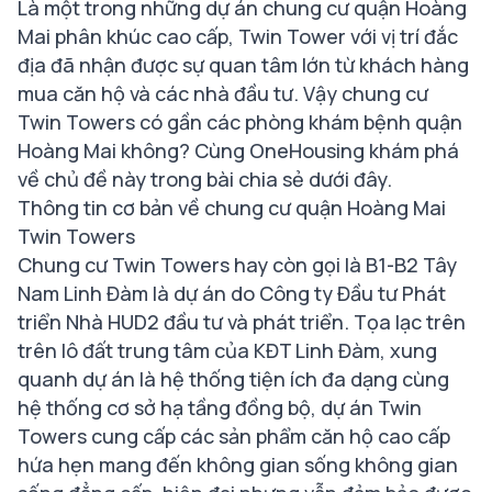
Là một trong những dự án chung cư quận Hoàng
Mai phân khúc cao cấp, Twin Tower với vị trí đắc
địa đã nhận được sự quan tâm lớn từ khách hàng
mua căn hộ và các nhà đầu tư. Vậy chung cư
Twin Towers có gần các phòng khám bệnh quận
Hoàng Mai không? Cùng OneHousing khám phá
về chủ đề này trong bài chia sẻ dưới đây.
Thông tin cơ bản về chung cư quận Hoàng Mai
Twin Towers
Chung cư Twin Towers hay còn gọi là B1-B2 Tây
Nam Linh Đàm là dự án do Công ty Đầu tư Phát
triển Nhà HUD2 đầu tư và phát triển. Tọa lạc trên
trên lô đất trung tâm của KĐT Linh Đàm, xung
quanh dự án là hệ thống tiện ích đa dạng cùng
hệ thống cơ sở hạ tầng đồng bộ, dự án Twin
Towers cung cấp các sản phẩm căn hộ cao cấp
hứa hẹn mang đến không gian sống không gian