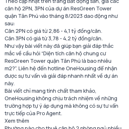
Theo cập nhật trên trang Bất động sản, giá các
căn hộ 2PN, 3PN của dự án ResGreen Tower
quận Tân Phú vào tháng 8/2023 dao động như
sau:
Căn 2PN có giá từ 2,86 - 4,1 tỷ đồng/căn.
Căn 3PN có giá từ 3,78 - 4,2 tỷ đồng/căn.
Như vậy bài viết này đã giúp bạn giải đáp thắc
mắc về cầu hỏi “Diện tích căn hộ chung cư
ResGreen Tower quận Tân Phú là bao nhiêu
m2?”. Liên hệ đến hotline OneHousing để nhận
được sự tư vấn và giải đáp nhanh nhất về dự án
này.
Bài viết chỉ mang tính chất tham khảo,
OneHousing
không chịu trách nhiệm về những
trường hợp tự ý áp dụng mà không có sự tư vấn
trực tiếp của Pro Agent.
Xem thêm
Phường nào cho thuê căn hộ 2 phòng ngủ nhiều