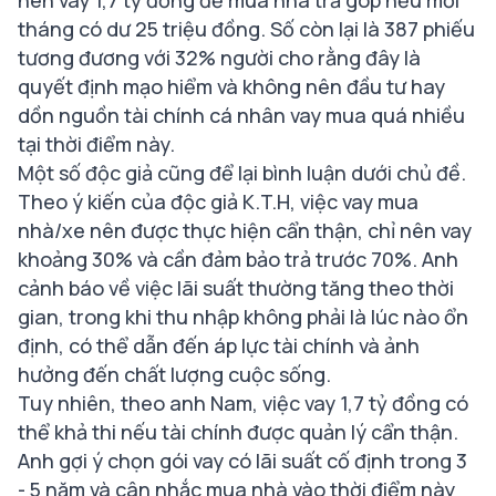
nên vay 1,7 tỷ đồng để mua nhà trả góp nếu mỗi
tháng có dư 25 triệu đồng. Số còn lại là 387 phiếu
tương đương với 32% người cho rằng đây là
quyết định mạo hiểm và không nên đầu tư hay
dồn nguồn tài chính cá nhân vay mua quá nhiều
tại thời điểm này.
Một số độc giả cũng để lại bình luận dưới chủ đề.
Theo ý kiến của độc giả K.T.H, việc vay mua
nhà/xe nên được thực hiện cẩn thận, chỉ nên vay
khoảng 30% và cần đảm bảo trả trước 70%. Anh
cảnh báo về việc lãi suất thường tăng theo thời
gian, trong khi thu nhập không phải là lúc nào ổn
định, có thể dẫn đến áp lực tài chính và ảnh
hưởng đến chất lượng cuộc sống.
Tuy nhiên, theo anh Nam, việc vay 1,7 tỷ đồng có
thể khả thi nếu tài chính được quản lý cẩn thận.
Anh gợi ý chọn gói vay có lãi suất cố định trong 3
- 5 năm và cân nhắc mua nhà vào thời điểm này