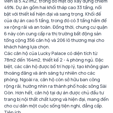
viên là 5.421m2, trong đó mật độ xây dựng chiếm
49%. Dự án gồm hai khối tháp cao 33 tầng, nổi
bật với thiết kế hiện đại và sang trọng. Khối đế
của dự án cao 5 tầng, trong đó có 3 tầng hầm để
xe rộng rãi và an toàn. Đồng thời, chung cư quận
6 này còn cung cấp ra thị trường bất động sản
tổng cộng 356 căn hộ và 206 lô thương mại cho
khách hàng lựa chọn.
Các căn hộ của Lucky Palace có diện tích từ
78m2 đến 164m2, thiết kế 2 - 4 phòng ngủ. Đặc
biệt, các căn hộ được bố trí hợp lý, tạo không gian
thoáng đãng và ánh sáng tự nhiên cho các
phòng. Ngoài ra, căn hộ còn sở hữu ban công
rộng rãi, hướng nhìn ra thành phố hoặc sông Sài
Gòn. Hơn hết, căn hộ tại dự án được chủ đầu tư
trang bị nội thất chất lượng và hiện đại, mang đến
cho cư dân một cuộc sống tiện nghi, đẳng cấp.
Tiện ích