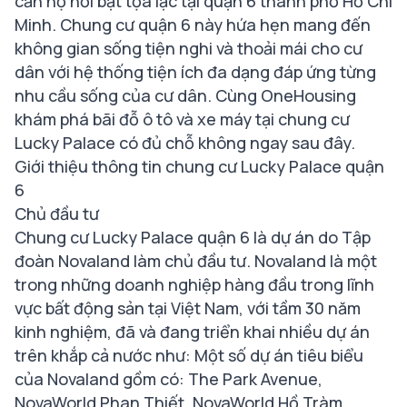
căn hộ nổi bật tọa lạc tại quận 6 thành phố Hồ Chí
Minh. Chung cư quận 6 này hứa hẹn mang đến
không gian sống tiện nghi và thoải mái cho cư
dân với hệ thống tiện ích đa dạng đáp ứng từng
nhu cầu sống của cư dân. Cùng OneHousing
khám phá bãi đỗ ô tô và xe máy tại chung cư
Lucky Palace có đủ chỗ không ngay sau đây.
Giới thiệu thông tin chung cư Lucky Palace quận
6
Chủ đầu tư
Chung cư Lucky Palace quận 6 là dự án do Tập
đoàn Novaland làm chủ đầu tư. Novaland là một
trong những doanh nghiệp hàng đầu trong lĩnh
vực bất động sản tại Việt Nam, với tầm 30 năm
kinh nghiệm, đã và đang triển khai nhiều dự án
trên khắp cả nước như: Một số dự án tiêu biểu
của Novaland gồm có: The Park Avenue,
NovaWorld Phan Thiết, NovaWorld Hồ Tràm,