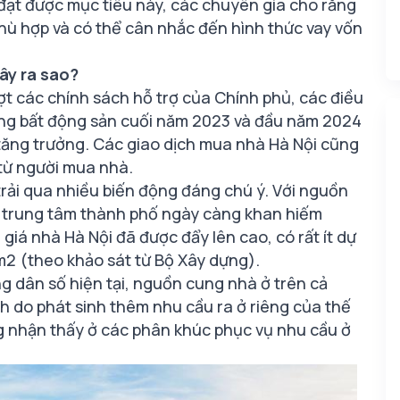
đạt được mục tiêu này, các chuyên gia cho rằng
 phù hợp và có thể cân nhắc đến hình thức vay vốn
ây ra sao?
ượt các chính sách hỗ trợ của Chính phủ, các điều
ường bất động sản cuối năm 2023 và đầu năm 2024
 tăng trưởng. Các giao dịch mua nhà Hà Nội cũng
 từ người mua nhà.
trải qua nhiều biến động đáng chú ý. Với nguồn
i trung tâm thành phố ngày càng khan hiếm
iá nhà Hà Nội đã được đẩy lên cao, có rất ít dự
m2 (theo khảo sát từ Bộ Xây dựng).
ởng dân số hiện tại, nguồn cung nhà ở trên cả
nh do phát sinh thêm nhu cầu ra ở riêng của thế
àng nhận thấy ở các phân khúc phục vụ nhu cầu ở