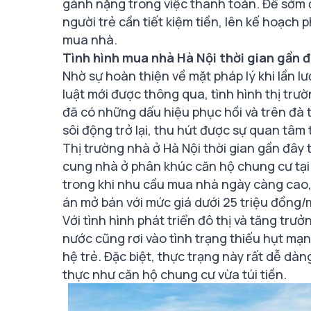
gánh nặng trong việc thanh toán. Để sớm 
người trẻ cần tiết kiệm tiền, lên kế hoạch
mua nhà.
Tình hình mua nhà Hà Nội thời gian gần đ
Nhờ sự hoàn thiện về mặt pháp lý khi lần l
luật mới được thông qua, tình hình thị tr
đã có những dấu hiệu phục hồi và trên đà
sôi động trở lại, thu hút được sự quan tâm
Thị trường nhà ở Hà Nội thời gian gần đây 
cung nhà ở phân khúc căn hộ chung cư tạ
trong khi nhu cầu mua nhà ngày càng cao, g
án mở bán với mức giá dưới 25 triệu đồng/
Với tình hình phát triển đô thị và tăng trư
nước cũng rơi vào tình trạng thiếu hụt mạ
hệ trẻ. Đặc biệt, thực trạng này rất dễ d
thực như căn hộ chung cư vừa túi tiền.