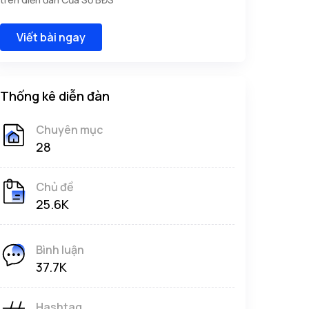
Viết bài ngay
Thống kê diễn đàn
Chuyên mục
28
Chủ đề
25.6K
Bình luận
37.7K
Hashtag