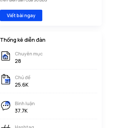
Viết bài ngay
Thống kê diễn đàn
Chuyên mục
28
Chủ đề
25.6K
Bình luận
37.7K
Hashtag