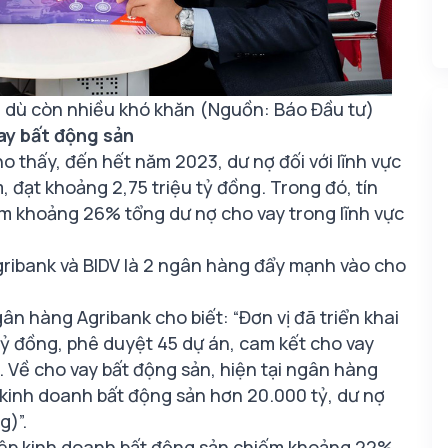
n dù còn nhiều khó khăn (Nguồn: Báo Đầu tư)
ay bất động sản
o thấy, đến hết năm 2023, dư nợ đối với lĩnh vực
 đạt khoảng 2,75 triệu tỷ đồng. Trong đó, tín
m khoảng 26% tổng dư nợ cho vay trong lĩnh vực
ribank và BIDV là 2 ngân hàng đẩy mạnh vào cho
 hàng Agribank cho biết: “Đơn vị đã triển khai
tỷ đồng, phê duyệt 45 dự án, cam kết cho vay
. Về cho vay bất động sản, hiện tại ngân hàng
kinh doanh bất động sản hơn 20.000 tỷ, dư nợ
g)”.
iệp kinh doanh bất động sản chiếm khoảng 22%