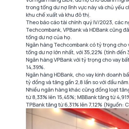
trong tổng dư nợ lĩnh vực này và chủ yếu c
khu chế xuất và khu đô thị.
Theo báo cáo tài chính quý IV/2023, các 
Techcombank, VPBank và HDBank cũng đã t
tổng dư nợ của họ.
Ngân hàng Techcombank có tỷ trọng cho v
tổng dư nợ lớn nhất, với 35,22% (tính đến
Ngân hàng VPBank với tỷ trọng cho vay bất
14,39%.
Ngân hàng HDBank, cho vay kinh doanh bấ
tỷ đồng và tăng gần 2,8 lần so với đầu năm
Nhiều ngân hàng khác cũng đồng loạt tăng
từ 8,33% lên 15,45%; MBBank tăng từ 4,91
TPBank tăng từ 6,31% lên 7,12% (Nguồn: C