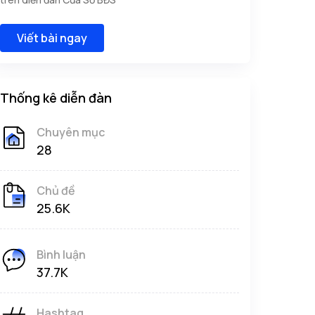
Viết bài ngay
Thống kê diễn đàn
Chuyên mục
28
Chủ đề
25.6K
Bình luận
37.7K
Hashtag