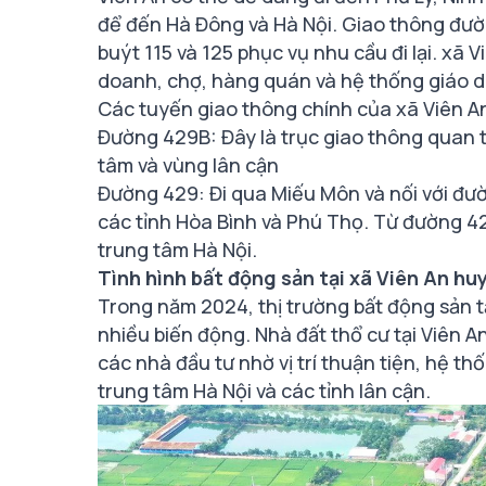
để đến Hà Đông và Hà Nội. Giao thông đườ
buýt 115 và 125 phục vụ nhu cầu đi lại. xã
doanh, chợ, hàng quán và hệ thống giáo 
Các tuyến giao thông chính của xã Viên A
Đường 429B: Đây là trục giao thông quan tr
tâm và vùng lân cận
Đường 429: Đi qua Miếu Môn và nối với đư
các tỉnh Hòa Bình và Phú Thọ. Từ đường 4
trung tâm Hà Nội.
Tình hình bất động sản tại xã Viên An h
Trong năm 2024, thị trường bất động sản 
nhiều biến động. Nhà đất thổ cư tại Viên 
các nhà đầu tư nhờ vị trí thuận tiện, hệ t
trung tâm Hà Nội và các tỉnh lân cận.