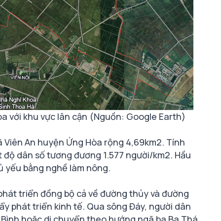
a với khu vực lân cận (Nguồn: Google Earth)
 xã Viên An huyện Ứng Hòa rộng 4,69km2. Tính
t độ dân số tương đương 1.577 người/km2. Hầu
hủ yếu bằng nghề làm nông.
phát triển đồng bộ cả về đường thủy và đường
ẩy phát triển kinh tế. Qua sông Đáy, người dân
h Bình hoặc di chuyển theo hướng ngã ba Ba Thá