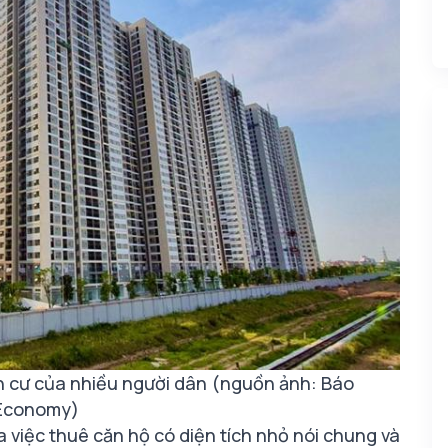
n cư của nhiều người dân (nguồn ảnh: Báo
Economy)
 việc thuê căn hộ có diện tích nhỏ nói chung và