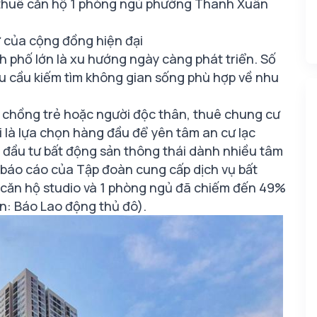
 thuê căn hộ 1 phòng ngủ phường Thanh Xuân
 của cộng đồng hiện đại
h phố lớn là xu hướng ngày càng phát triển. Số
nhu cầu kiếm tìm không gian sống phù hợp về nhu
vợ chồng trẻ hoặc người độc thân, thuê chung cư
i là lựa chọn hàng đầu để yên tâm an cư lạc
à đầu tư bất động sản thông thái dành nhiều tâm
o báo cáo của Tập đoàn cung cấp dịch vụ bất
g căn hộ studio và 1 phòng ngủ đã chiếm đến 49%
n: Báo Lao động thủ đô).