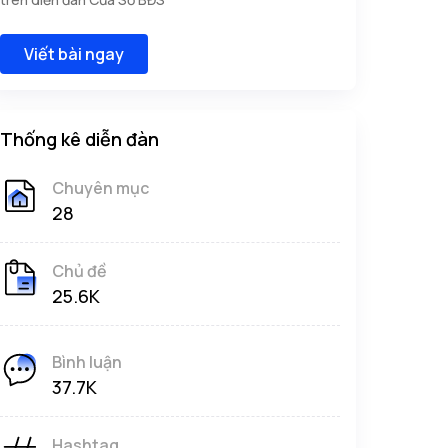
Viết bài ngay
Thống kê diễn đàn
Chuyên mục
28
Chủ đề
25.6K
Bình luận
37.7K
Hashtag