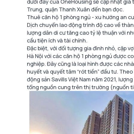
dưới đây của OneHousing sẽ cập nhật giá
Trung, quận Thanh Xuân đến bạn đọc.
Thuê căn hộ 1 phòng ngủ - xu hướng an cư
Dịch chuyển lao động trình độ cao về thàn
lượng dân di cư tăng cao tỷ lệ thuận với 
cầu tiện ích và tài chính.
Đặc biệt, với đối tượng gia đình nhỏ, cặp 
Hà Nội với các căn hộ 1 phòng ngủ được co
nghiệp. Đây cũng là loại hình được các nh
huyết và quyết tâm “rót tiền” đầu tư. The
động sản Savills Việt Nam năm 2021, lượn
tổng nguồn cung trên thị trường (nguồn ti