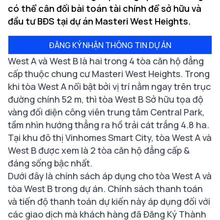
có thể cân đối bài toán tài chính để sở hữu và
đầu tư BĐS tại dự án Masteri West Heights.
ĐĂNG KÝ NHẬN THÔNG TIN DỰ ÁN
West A và West B là hai trong 4 tòa căn hộ đẳng
cấp thuộc
chung cư Masteri West Heights
. Trong
khi tòa West A nổi bật bởi vị trí nằm ngay trên trục
đường chính 52 m, thì tòa West B Sở hữu tọa độ
vàng đối diện công viên trung tâm Central Park,
tầm nhìn hướng thẳng ra hồ trải cát trắng 4.8 ha
.
Tại khu đô thị Vinhomes Smart City, tòa West A và
West B được xem là 2 tòa căn hộ đẳng cấp &
đáng sống bậc nhất.
Dưới đây là chính sách áp dụng cho tòa West A và
tòa West B trong dự án. Chính sách thanh toán
và tiến độ thanh toán dự kiến này áp dụng đối với
các giao dịch mà khách hàng đã Đăng Ký Thành