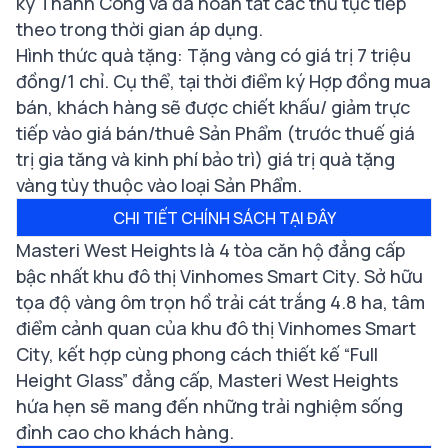
ký Thành Công và đã hoàn tất các thủ tục tiếp
theo trong thời gian áp dụng.
Hình thức quà tặng: Tặng vàng có giá trị 7 triệu
đồng/1 chỉ. Cụ thể, tại thời điểm ký Hợp đồng mua
bán, khách hàng sẽ được chiết khấu/ giảm trực
tiếp vào giá bán/thuê Sản Phẩm (trước thuế giá
trị gia tăng và kinh phí bảo trì) giá trị quà tặng
vàng tùy thuộc vào loại Sản Phẩm.
CHI TIẾT CHÍNH SÁCH TẠI ĐÂY
Masteri West Heights là 4 tòa căn hộ đẳng cấp
bậc nhất khu đô thị Vinhomes Smart City. Sở hữu
tọa độ vàng ôm trọn hồ trải cát trắng 4.8 ha, tâm
điểm cảnh quan của khu đô thị Vinhomes Smart
City, kết hợp cùng phong cách thiết kế “Full
Height Glass” đẳng cấp, Masteri West Heights
hứa hẹn sẽ mang đến những trải nghiệm sống
đỉnh cao cho khách hàng.