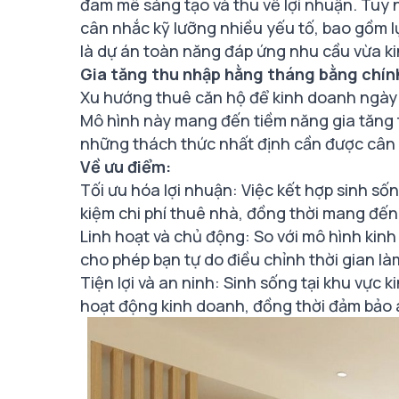
đam mê sáng tạo và thu về lợi nhuận. Tuy 
cân nhắc kỹ lưỡng nhiều yếu tố, bao gồm 
là dự án toàn năng đáp ứng nhu cầu vừa k
Gia tăng thu nhập hằng tháng bằng chín
Xu hướng thuê căn hộ để kinh doanh ngày c
Mô hình này mang đến tiềm năng gia tăng t
những thách thức nhất định cần được cân n
Về ưu điểm:
Tối ưu hóa lợi nhuận: Việc kết hợp sinh số
kiệm chi phí thuê nhà, đồng thời mang đế
Linh hoạt và chủ động: So với mô hình kinh
cho phép bạn tự do điều chỉnh thời gian là
Tiện lợi và an ninh: Sinh sống tại khu vực 
hoạt động kinh doanh, đồng thời đảm bảo a