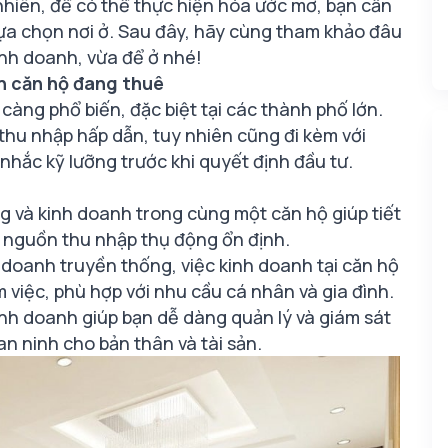
nhiên, để có thể thực hiện hóa ước mơ, bạn cần
lựa chọn nơi ở. Sau đây, hãy cùng tham khảo đâu
inh doanh, vừa để ở nhé!
h căn hộ đang thuê
àng phổ biến, đặc biệt tại các thành phố lớn.
hu nhập hấp dẫn, tuy nhiên cũng đi kèm với
hắc kỹ lưỡng trước khi quyết định đầu tư.
ng và kinh doanh trong cùng một căn hộ giúp tiết
n nguồn thu nhập thụ động ổn định.
 doanh truyền thống, việc kinh doanh tại căn hộ
m việc, phù hợp với nhu cầu cá nhân và gia đình.
kinh doanh giúp bạn dễ dàng quản lý và giám sát
n ninh cho bản thân và tài sản.