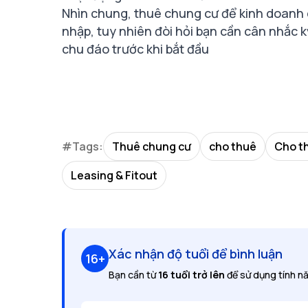
Nhìn chung,
thuê chung cư
để kinh doanh 
nhập, tuy nhiên đòi hỏi bạn cần cân nhắc k
chu đáo trước khi bắt đầu
#Tags:
Thuê chung cư
cho thuê
Cho th
Leasing & Fitout
Xác nhận độ tuổi để bình luận
16+
Bạn cần từ
16 tuổi trở lên
để sử dụng tính nă