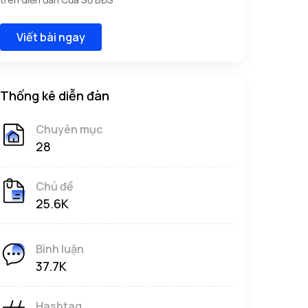
Viết bài ngay
Thống kê diễn đàn
Chuyên mục
28
Chủ đề
25.6K
Bình luận
37.7K
Hashtag