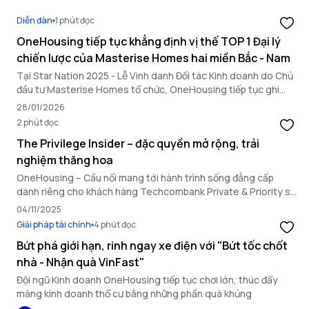
Diễn đàn
1 phút đọc
OneHousing tiếp tục khẳng định vị thế TOP 1 Đại lý
chiến lược của Masterise Homes hai miền Bắc - Nam
Tại Star Nation 2025 - Lễ Vinh danh Đối tác Kinh doanh do Chủ
đầu tư Masterise Homes tổ chức, OneHousing tiếp tục ghi
dấu ấn nổi bật với loạt thành tích quan trọng, khẳng định năng
28/01/2026
lực triển khai toàn diện và vai trò đối tác chiến lược hàng đầu.
2 phút đọc
The Privilege Insider – đặc quyền mở rộng, trải
nghiệm thăng hoa
OneHousing – Cầu nối mang tới hành trình sống đẳng cấp
dành riêng cho khách hàng Techcombank Private & Priority sở
hữu bất động sản Masterise Homes.
04/11/2025
Giải pháp tài chính
4 phút đọc
Bứt phá giới hạn, rinh ngay xe điện với "Bứt tốc chốt
nhà - Nhận quà VinFast"
Đội ngũ Kinh doanh OneHousing tiếp tục chơi lớn, thúc đẩy
mảng kinh doanh thổ cư bằng những phần quà khủng