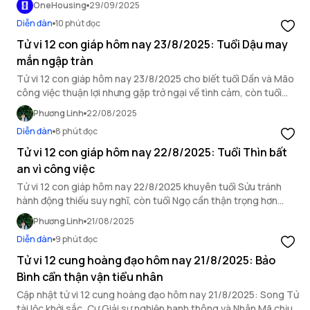
OneHousing
29/09/2025
Diễn đàn
10 phút đọc
Tử vi 12 con giáp hôm nay 23/8/2025: Tuổi Dậu may
mắn ngập tràn
Tử vi 12 con giáp hôm nay 23/8/2025 cho biết tuổi Dần và Mão
công việc thuận lợi nhưng gặp trở ngại về tình cảm, còn tuổi
Dậu may mắn ngập tràn.
Phương Linh
22/08/2025
Diễn đàn
8 phút đọc
Tử vi 12 con giáp hôm nay 22/8/2025: Tuổi Thìn bất
an vì công việc
Tử vi 12 con giáp hôm nay 22/8/2025 khuyên tuổi Sửu tránh
hành động thiếu suy nghĩ, còn tuổi Ngọ cần thận trọng hơn
trong mối quan hệ xã giao.
Phương Linh
21/08/2025
Diễn đàn
9 phút đọc
Tử vi 12 cung hoàng đạo hôm nay 21/8/2025: Bảo
Bình cẩn thận vận tiểu nhân
Cập nhật tử vi 12 cung hoàng đạo hôm nay 21/8/2025: Song Tử
tài lộc khởi sắc, Cự Giải sự nghiệp hanh thông và Nhân Mã chịu