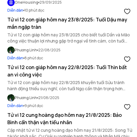
OneHousing
29/09/2025
Diễn đàn
10 phút đọc
Tử vi 12 con giáp hôm nay 23/8/2025: Tuổi Dậu may
mắn ngập tràn
Tử vi 12 con giáp hôm nay 23/8/2025 cho biết tuổi Dần và Mão
công việc thuận lợi nhưng gặp trở ngại về tình cảm, còn tuổi
Dậu may mắn ngập tràn.
Phương Linh
22/08/2025
Diễn đàn
8 phút đọc
Tử vi 12 con giáp hôm nay 22/8/2025: Tuổi Thìn bất
an vì công việc
Tử vi 12 con giáp hôm nay 22/8/2025 khuyên tuổi Sửu tránh
hành động thiếu suy nghĩ, còn tuổi Ngọ cần thận trọng hơn
trong mối quan hệ xã giao.
Phương Linh
21/08/2025
Diễn đàn
9 phút đọc
Tử vi 12 cung hoàng đạo hôm nay 21/8/2025: Bảo
Bình cẩn thận vận tiểu nhân
Cập nhật tử vi 12 cung hoàng đạo hôm nay 21/8/2025: Song Tử
tài lộc khởi sắc, Cự Giải sự nghiệp hanh thông và Nhân Mã chịu