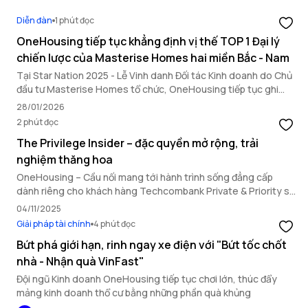
Diễn đàn
1 phút đọc
OneHousing tiếp tục khẳng định vị thế TOP 1 Đại lý
chiến lược của Masterise Homes hai miền Bắc - Nam
Tại Star Nation 2025 - Lễ Vinh danh Đối tác Kinh doanh do Chủ
đầu tư Masterise Homes tổ chức, OneHousing tiếp tục ghi
dấu ấn nổi bật với loạt thành tích quan trọng, khẳng định năng
28/01/2026
lực triển khai toàn diện và vai trò đối tác chiến lược hàng đầu.
2 phút đọc
The Privilege Insider – đặc quyền mở rộng, trải
nghiệm thăng hoa
OneHousing – Cầu nối mang tới hành trình sống đẳng cấp
dành riêng cho khách hàng Techcombank Private & Priority sở
hữu bất động sản Masterise Homes.
04/11/2025
Giải pháp tài chính
4 phút đọc
Bứt phá giới hạn, rinh ngay xe điện với "Bứt tốc chốt
nhà - Nhận quà VinFast"
Đội ngũ Kinh doanh OneHousing tiếp tục chơi lớn, thúc đẩy
mảng kinh doanh thổ cư bằng những phần quà khủng