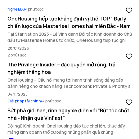
Nghề BĐS
1 phút đọc
OneHousing tiếp tục khẳng định vị thế TOP 1 Đại lý
chiến lược của Masterise Homes hai miền Bắc - Nam
Tại Star Nation 2025 - Lễ Vinh danh Đối tác Kinh doanh do Chủ
đầu tư Masterise Homes tổ chức, OneHousing tiếp tục ghi
dấu ấn nổi bật với loạt thành tích quan trọng, khẳng định năng
28/01/2026
lực triển khai toàn diện và vai trò đối tác chiến lược hàng đầu.
2 phút đọc
The Privilege Insider – đặc quyền mở rộng, trải
nghiệm thăng hoa
OneHousing – Cầu nối mang tới hành trình sống đẳng cấp
dành riêng cho khách hàng Techcombank Private & Priority sở
hữu bất động sản Masterise Homes.
04/11/2025
Giải pháp tài chính
4 phút đọc
Bứt phá giới hạn, rinh ngay xe điện với "Bứt tốc chốt
nhà - Nhận quà VinFast"
Đội ngũ Kinh doanh OneHousing tiếp tục chơi lớn, thúc đẩy
mảng kinh doanh thổ cư bằng những phần quà khủng