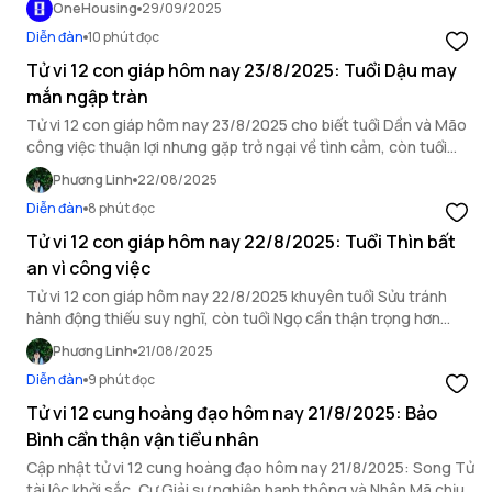
OneHousing
29/09/2025
Diễn đàn
10 phút đọc
Tử vi 12 con giáp hôm nay 23/8/2025: Tuổi Dậu may
mắn ngập tràn
Tử vi 12 con giáp hôm nay 23/8/2025 cho biết tuổi Dần và Mão
công việc thuận lợi nhưng gặp trở ngại về tình cảm, còn tuổi
Dậu may mắn ngập tràn.
Phương Linh
22/08/2025
Diễn đàn
8 phút đọc
Tử vi 12 con giáp hôm nay 22/8/2025: Tuổi Thìn bất
an vì công việc
Tử vi 12 con giáp hôm nay 22/8/2025 khuyên tuổi Sửu tránh
hành động thiếu suy nghĩ, còn tuổi Ngọ cần thận trọng hơn
trong mối quan hệ xã giao.
Phương Linh
21/08/2025
Diễn đàn
9 phút đọc
Tử vi 12 cung hoàng đạo hôm nay 21/8/2025: Bảo
Bình cẩn thận vận tiểu nhân
Cập nhật tử vi 12 cung hoàng đạo hôm nay 21/8/2025: Song Tử
tài lộc khởi sắc, Cự Giải sự nghiệp hanh thông và Nhân Mã chịu